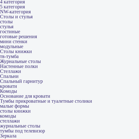
4 категория
5 категория
NW-категория
Столы и стулья
столы
стулья
гостиные
готовые решения
мини стенки
модульные
Столы книжки
тв-тумба
Журнальные столы
Настенные полки
Стеллажи
Спальни
Спальный гарнитур
кровати
Комоды
Основание для кровати
Тумбы прикроватные и туалетные столики
малые формы
столы книжки
комоды
стеллажи
журнальные столы
тумбы под телевизор
Зеркала