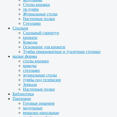
Столы книжки
тв-тумба
Журнальные столы
Настенные полки
Стеллажи
Спальни
Спальный гарнитур
кровати
Комоды
Основание для кровати
Тумбы прикроватные и туалетные столики
малые формы
столы книжки
комоды
стеллажи
журнальные столы
тумбы под телевизор
Зеркала
Настенные полки
Библиотеки
Прихожие
Готовые решения
модульные
вешалки напольные