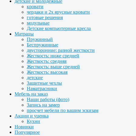
детские и молодежные
кровати
чердаки и 2х ярусные кровати
готовые решения
модульные
Детские компьютерные кресла
Матрацы
Пружинный
Беспружинные
двусторонние: разной жесткости
Жесткость: ниже средней
Жесткость: средняя
Жесткость: выше средней
Жесткость: высокая
детские
Защитные чехлы
Наматрасники
Мебель на заказ
Наши работы (фото)
Запись на замер
просчет мебели по вашим эскизам
Акции и уценка
Кухни
Новинки
Популярное