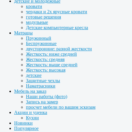
детские и молодежные
кровати
чердаки и 2х ярусные кровати
готовые решения
модульные
Детские компьютерные кресла
Матрацы
Пружинный
Беспружинные
двусторонние: разной жесткости
Жесткость: ниже средней
Жесткость: средняя
Жесткость: выше средней
Жесткость: высокая
детские
Защитные чехлы
Наматрасники
Мебель на заказ
Наши работы (фото)
Запись на замер
просчет мебели по вашим эскизам
Акции и уценка
Кухни
Новинки
Популярное