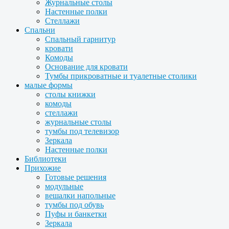
Журнальные столы
Настенные полки
Стеллажи
Спальни
Спальный гарнитур
кровати
Комоды
Основание для кровати
Тумбы прикроватные и туалетные столики
малые формы
столы книжки
комоды
стеллажи
журнальные столы
тумбы под телевизор
Зеркала
Настенные полки
Библиотеки
Прихожие
Готовые решения
модульные
вешалки напольные
тумбы под обувь
Пуфы и банкетки
Зеркала