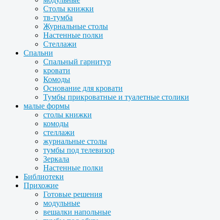
Столы книжки
тв-тумба
Журнальные столы
Настенные полки
Стеллажи
Спальни
Спальный гарнитур
кровати
Комоды
Основание для кровати
Тумбы прикроватные и туалетные столики
малые формы
столы книжки
комоды
стеллажи
журнальные столы
тумбы под телевизор
Зеркала
Настенные полки
Библиотеки
Прихожие
Готовые решения
модульные
вешалки напольные