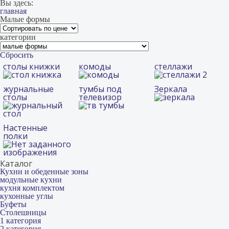
Вы здесь:
главная
Малые формы
категории
Сбросить
столы книжки
комоды
стеллажи
журнальные
тумбы под
Зеркала
столы
телевизор
Настенные
полки
Каталог
Кухни и обеденные зоны
модульные кухни
кухня комплектом
кухонные углы
Буфеты
Столешницы
1 категория
2 категория