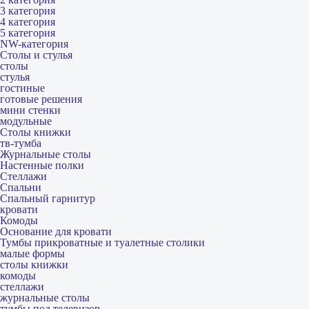
3 категория
4 категория
5 категория
NW-категория
Столы и стулья
столы
стулья
гостиные
готовые решения
мини стенки
модульные
Столы книжки
тв-тумба
Журнальные столы
Настенные полки
Стеллажи
Спальни
Спальный гарнитур
кровати
Комоды
Основание для кровати
Тумбы прикроватные и туалетные столики
малые формы
столы книжки
комоды
стеллажи
журнальные столы
тумбы под телевизор