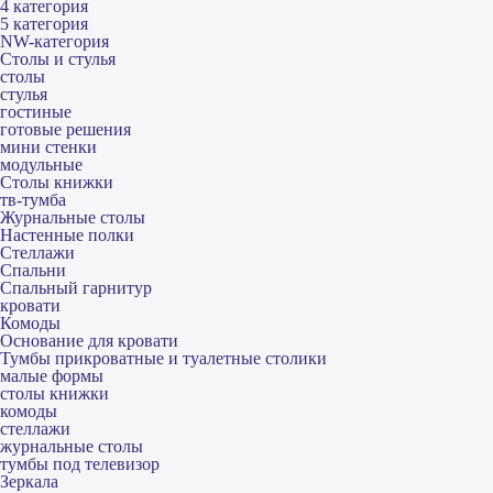
4 категория
5 категория
NW-категория
Столы и стулья
столы
стулья
гостиные
готовые решения
мини стенки
модульные
Столы книжки
тв-тумба
Журнальные столы
Настенные полки
Стеллажи
Спальни
Спальный гарнитур
кровати
Комоды
Основание для кровати
Тумбы прикроватные и туалетные столики
малые формы
столы книжки
комоды
стеллажи
журнальные столы
тумбы под телевизор
Зеркала