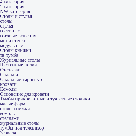
4 категория
5 категория
NW-категория
Столы и стулья
столы
стулья
гостиные
готовые решения
мини стенки
модульные
Столы книжки
тв-тумба
Журнальные столы
Настенные полки
Стеллажи
Спальни
Спальный гарнитур
кровати
Комоды
Основание для кровати
Тумбы прикроватные и туалетные столики
малые формы
столы книжки
комоды
стеллажи
журнальные столы
тумбы под телевизор
Зеркала