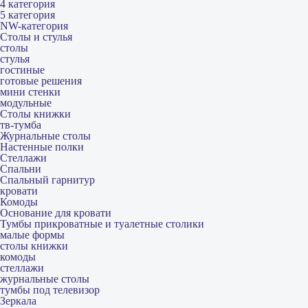
4 категория
5 категория
NW-категория
Столы и стулья
столы
стулья
гостиные
готовые решения
мини стенки
модульные
Столы книжки
тв-тумба
Журнальные столы
Настенные полки
Стеллажи
Спальни
Спальный гарнитур
кровати
Комоды
Основание для кровати
Тумбы прикроватные и туалетные столики
малые формы
столы книжки
комоды
стеллажи
журнальные столы
тумбы под телевизор
Зеркала