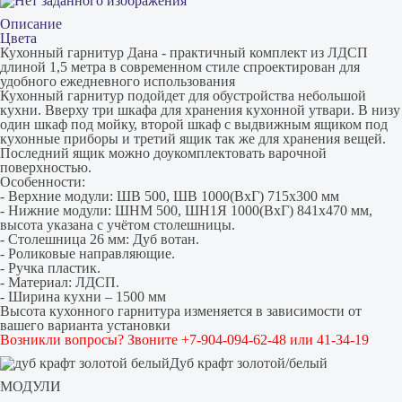
Описание
Цвета
Кухонный гарнитур Дана - практичный комплект из ЛДСП
длиной 1,5 метра в современном стиле спроектирован для
удобного ежедневного использования
Кухонный гарнитур подойдет для обустройства небольшой
кухни. Вверху три шкафа для хранения кухонной утвари. В низу
один шкаф под мойку, второй шкаф с выдвижным ящиком под
кухонные приборы и третий ящик так же для хранения вещей.
Последний ящик можно доукомплектовать варочной
поверхностью.
Особенности:
- Верхние модули: ШВ 500, ШВ 1000(ВхГ) 715х300 мм
- Нижние модули: ШНМ 500, ШН1Я 1000(ВхГ) 841х470 мм,
высота указана с учётом столешницы.
- Столешница 26 мм: Дуб вотан.
- Роликовые направляющие.
- Ручка пластик.
- Материал: ЛДСП.
- Ширина кухни – 1500 мм
Высота кухонного гарнитура изменяется в зависимости от
вашего варианта установки
Возникли вопросы? Звоните +7-904-094-62-48 или 41-34-19
Дуб крафт золотой/белый
МОДУЛИ