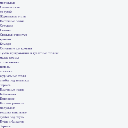
модульные
Столы книжки
тв-тумба
Журнальные столы
Настенные полки
Стеллажи
Спальни
Спальный гарнитур
кровати
Комоды
Основание для кровати
Тумбы прикроватные и туалетные столики
малые формы
столы книжки
комоды
стеллажи
журнальные столы
тумбы под телевизор
Зеркала
Настенные полки
Библиотеки
Прихожие
Готовые решения
модульные
вешалки напольные
тумбы под обувь
Пуфы и банкетки
Зеркала