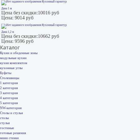
Кухонный гарнитур
Дана 1 м
Цена без скидки:
10016 руб
Цена:
9014 руб
Кухонный гарнитур
Дана 1,2 м
Цена без скидки:
10662 руб
Цена:
9596 руб
Каталог
Кухни и обеденные зоны
модульные кухни
кухня комплектом
кухонные углы
Буфеты
Столешницы
1 категория
2 категория
3 категория
4 категория
5 категория
NW-категория
Столы и стулья
столы
стулья
гостиные
готовые решения
мини стенки