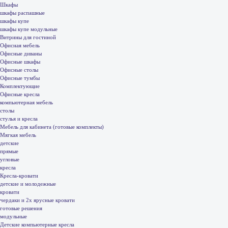
Шкафы
шкафы распашные
шкафы купе
шкафы купе модульные
Витрины для гостиной
Офисная мебель
Офисные диваны
Офисные шкафы
Офисные столы
Офисные тумбы
Комплектующие
Офисные кресла
компьютерная мебель
столы
стулья и кресла
Мебель для кабинета (готовые комплекты)
Мягкая мебель
детские
прямые
угловые
кресла
Кресла-кровати
детские и молодежные
кровати
чердаки и 2х ярусные кровати
готовые решения
модульные
Детские компьютерные кресла