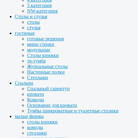
5 категория
NW-категория
Столы и стулья
столы
стулья
гостиные
готовые решения
мини стенки
модульные
Столы книжки
тв-тумба
Журнальные столы
Настенные полки
Стеллажи
Спальни
Спальный гарнитур
кровати
Комоды
Основание для кровати
Тумбы прикроватные и туалетные столики
малые формы
столы книжки
комоды
стеллажи