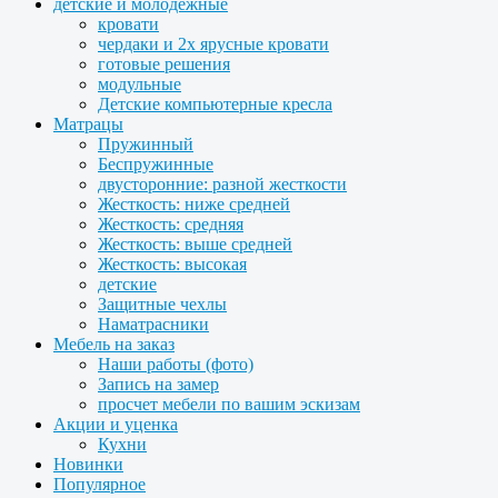
детские и молодежные
кровати
чердаки и 2х ярусные кровати
готовые решения
модульные
Детские компьютерные кресла
Матрацы
Пружинный
Беспружинные
двусторонние: разной жесткости
Жесткость: ниже средней
Жесткость: средняя
Жесткость: выше средней
Жесткость: высокая
детские
Защитные чехлы
Наматрасники
Мебель на заказ
Наши работы (фото)
Запись на замер
просчет мебели по вашим эскизам
Акции и уценка
Кухни
Новинки
Популярное