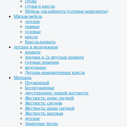
столы
стулья и кресла
Мебель для кабинета (готовые комплекты)
Мягкая мебель
детские
прямые
угловые
кресла
Кресла-кровати
детские и молодежные
кровати
чердаки и 2х ярусные кровати
готовые решения
модульные
Детские компьютерные кресла
Матрацы
Пружинный
Беспружинные
двусторонние: разной жесткости
Жесткость: ниже средней
Жесткость: средняя
Жесткость: выше средней
Жесткость: высокая
детские
Защитные чехлы