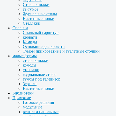
Столы книжки
тв-тумба
Журнальные столы
Настенные полки
Стеллажи
Спальни
Спальный гарнитур
кровати
Комоды
Основание для кровати
Тумбы прикроватные и туалетные столики
малые формы
столы книжки
комоды
стеллажи
журнальные столы
тумбы под телевизор
Зеркала
Настенные полки
Библиотеки
Прихожие
Готовые решения
модульные
вешалки напольные