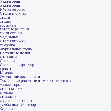
4 категория
5 категория
NW-категория
Столы и стулья
столы
стулья
гостиные
готовые решения
мини стенки
модульные
Столы книжки
тв-тумба
Журнальные столы
Настенные полки
Стеллажи
Спальни
Спальный гарнитур
кровати
Комоды
Основание для кровати
Тумбы прикроватные и туалетные столики
малые формы
столы книжки
комоды
стеллажи
журнальные столы
тумбы под телевизор
Зеркала