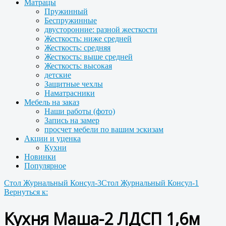
Матрацы
Пружинный
Беспружинные
двусторонние: разной жесткости
Жесткость: ниже средней
Жесткость: средняя
Жесткость: выше средней
Жесткость: высокая
детские
Защитные чехлы
Наматрасники
Мебель на заказ
Наши работы (фото)
Запись на замер
просчет мебели по вашим эскизам
Акции и уценка
Кухни
Новинки
Популярное
Стол Журнальный Консул-3
Стол Журнальный Консул-1
Вернуться к:
Кухня Маша-2 ЛДСП 1,6м