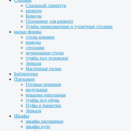
Спальни
Спальный гарнитур
кровати
Комоды
Основание для кровати
Тумбы прикроватные и туалетные столики
малые формы
столы книжки
комоды
стеллажи
журнальные столы
тумбы под телевизор
Зеркала
Настенные полки
Библиотеки
Прихожие
Готовые решения
модульные
вешалки напольные
тумбы под обувь
Пуфы и банкетки
Зеркала
Шкафы
шкафы распашные
шкафы купе