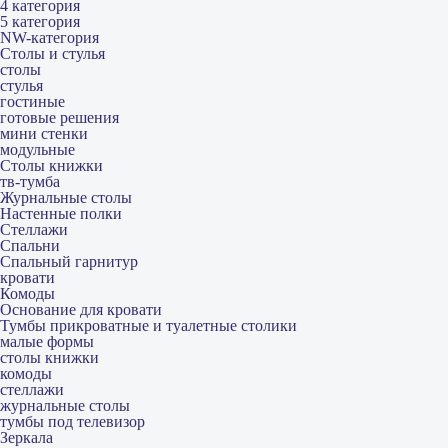
4 категория
5 категория
NW-категория
Столы и стулья
столы
стулья
гостиные
готовые решения
мини стенки
модульные
Столы книжки
тв-тумба
Журнальные столы
Настенные полки
Стеллажи
Спальни
Спальный гарнитур
кровати
Комоды
Основание для кровати
Тумбы прикроватные и туалетные столики
малые формы
столы книжки
комоды
стеллажи
журнальные столы
тумбы под телевизор
Зеркала