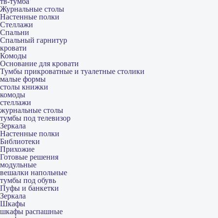
тв-тумба
Журнальные столы
Настенные полки
Стеллажи
Спальни
Спальный гарнитур
кровати
Комоды
Основание для кровати
Тумбы прикроватные и туалетные столики
малые формы
столы книжки
комоды
стеллажи
журнальные столы
тумбы под телевизор
Зеркала
Настенные полки
Библиотеки
Прихожие
Готовые решения
модульные
вешалки напольные
тумбы под обувь
Пуфы и банкетки
Зеркала
Шкафы
шкафы распашные