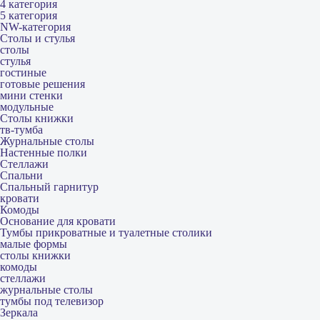
4 категория
5 категория
NW-категория
Столы и стулья
столы
стулья
гостиные
готовые решения
мини стенки
модульные
Столы книжки
тв-тумба
Журнальные столы
Настенные полки
Стеллажи
Спальни
Спальный гарнитур
кровати
Комоды
Основание для кровати
Тумбы прикроватные и туалетные столики
малые формы
столы книжки
комоды
стеллажи
журнальные столы
тумбы под телевизор
Зеркала