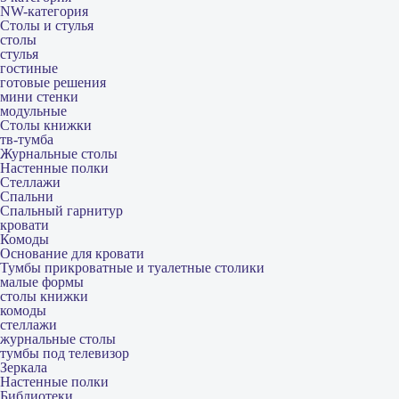
NW-категория
Столы и стулья
столы
стулья
гостиные
готовые решения
мини стенки
модульные
Столы книжки
тв-тумба
Журнальные столы
Настенные полки
Стеллажи
Спальни
Спальный гарнитур
кровати
Комоды
Основание для кровати
Тумбы прикроватные и туалетные столики
малые формы
столы книжки
комоды
стеллажи
журнальные столы
тумбы под телевизор
Зеркала
Настенные полки
Библиотеки