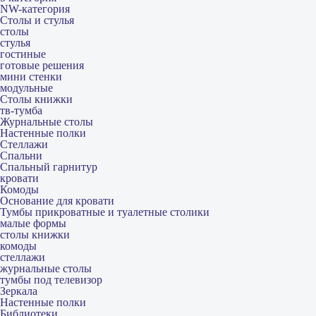
NW-категория
Столы и стулья
столы
стулья
гостиные
готовые решения
мини стенки
модульные
Столы книжки
тв-тумба
Журнальные столы
Настенные полки
Стеллажи
Спальни
Спальный гарнитур
кровати
Комоды
Основание для кровати
Тумбы прикроватные и туалетные столики
малые формы
столы книжки
комоды
стеллажи
журнальные столы
тумбы под телевизор
Зеркала
Настенные полки
Библиотеки