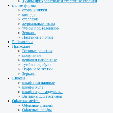
Тумбы прикроватные и туалетные столики
малые формы
столы книжки
комоды
стеллажи
журнальные столы
тумбы под телевизор
Зеркала
Настенные полки
Библиотеки
Прихожие
Готовые решения
модульные
вешалки напольные
тумбы под обувь
Пуфы и банкетки
Зеркала
Шкафы
шкафы распашные
шкафы купе
шкафы купе модульные
Витрины для гостиной
Офисная мебель
Офисные диваны
Офисные шкафы