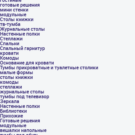
гостиные
готовые решения
мини стенки
модульные
Столы книжки
тв-тумба
Журнальные столы
Настенные полки
Стеллажи
Спальни
Спальный гарнитур
кровати
Комоды
Основание для кровати
Тумбы прикроватные и туалетные столики
малые формы
столы книжки
комоды
стеллажи
журнальные столы
тумбы под телевизор
Зеркала
Настенные полки
Библиотеки
Прихожие
Готовые решения
модульные
вешалки напольные