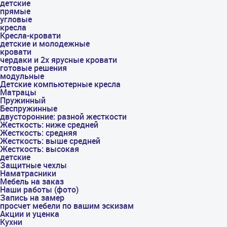
детские
прямые
угловые
кресла
Кресла-кровати
детские и молодежные
кровати
чердаки и 2х ярусные кровати
готовые решения
модульные
Детские компьютерные кресла
Матрацы
Пружинный
Беспружинные
двусторонние: разной жесткости
Жесткость: ниже средней
Жесткость: средняя
Жесткость: выше средней
Жесткость: высокая
детские
Защитные чехлы
Наматрасники
Мебель на заказ
Наши работы (фото)
Запись на замер
просчет мебели по вашим эскизам
Акции и уценка
Кухни