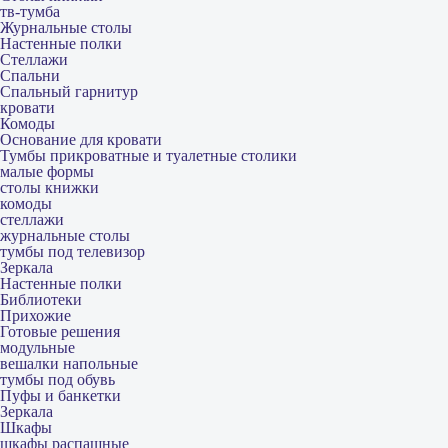
тв-тумба
Журнальные столы
Настенные полки
Стеллажи
Спальни
Спальный гарнитур
кровати
Комоды
Основание для кровати
Тумбы прикроватные и туалетные столики
малые формы
столы книжки
комоды
стеллажи
журнальные столы
тумбы под телевизор
Зеркала
Настенные полки
Библиотеки
Прихожие
Готовые решения
модульные
вешалки напольные
тумбы под обувь
Пуфы и банкетки
Зеркала
Шкафы
шкафы распашные