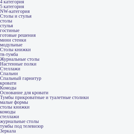
4 категория
5 категория
NW-категория
Столы и стулья
столы
стулья
гостиные
готовые решения
мини стенки
модульные
Столы книжки
тв-тумба
Журнальные столы
Настенные полки
Стеллажи
Спальни
Спальный гарнитур
кровати
Комоды
Основание для кровати
Тумбы прикроватные и туалетные столики
малые формы
столы книжки
комоды
стеллажи
журнальные столы
тумбы под телевизор
Зеркала