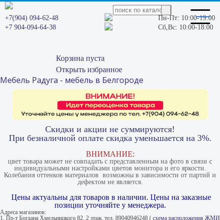
+7(904) 094-62-48
Пн-Пт: 10:00-19:00
+7 904-094-64-38
Сб,Вс: 10:00-18:00
Корзина пуста
Открыть избранное
Мебель Радуга - мебель в Белгороде
Скидки и акции не суммируются!
При безналичной оплате скидка уменьшается на 3%.
ВНИМАНИЕ:
цвет товара может не совпадать с представленным на фото в связи с
индивидуальными настройками цветов монитора и его яркости.
Колебания оттенков материалов​ ​ возможны в зависимости от партий и
дефектом не является.
Цены актуальны для товаров в наличии. Цены на заказные
позиции уточняйте у менеджера.
Адреса магазинов:
1. Пр-т Богдана Хмельницкого 82, 2 этаж, тел. 89040946248 (
схема расположения ЖМИ