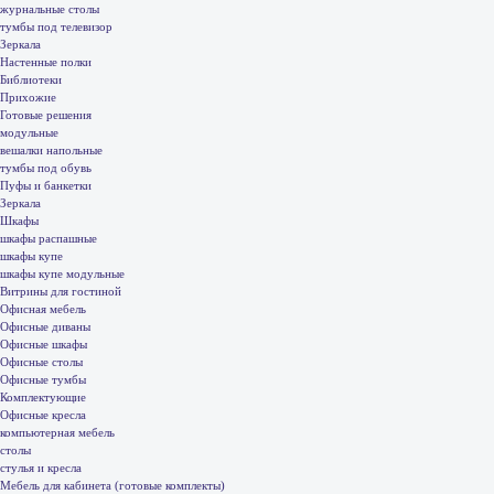
журнальные столы
тумбы под телевизор
Зеркала
Настенные полки
Библиотеки
Прихожие
Готовые решения
модульные
вешалки напольные
тумбы под обувь
Пуфы и банкетки
Зеркала
Шкафы
шкафы распашные
шкафы купе
шкафы купе модульные
Витрины для гостиной
Офисная мебель
Офисные диваны
Офисные шкафы
Офисные столы
Офисные тумбы
Комплектующие
Офисные кресла
компьютерная мебель
столы
стулья и кресла
Мебель для кабинета (готовые комплекты)