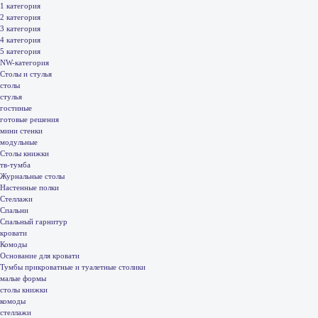
1 категория
2 категория
3 категория
4 категория
5 категория
NW-категория
Столы и стулья
столы
стулья
гостиные
готовые решения
мини стенки
модульные
Столы книжки
тв-тумба
Журнальные столы
Настенные полки
Стеллажи
Спальни
Спальный гарнитур
кровати
Комоды
Основание для кровати
Тумбы прикроватные и туалетные столики
малые формы
столы книжки
комоды
стеллажи