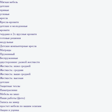
Мягкая мебель
детские
прямые
угловые
кресла
Кресла-кровати
детские и молодежные
кровати
чердаки и 2х ярусные кровати
готовые решения
модульные
Детские компьютерные кресла
Матрацы
Пружинный
Беспружинные
двусторонние: разной жесткости
Жесткость: ниже средней
Жесткость: средняя
Жесткость: выше средней
Жесткость: высокая
детские
Защитные чехлы
Наматрасники
Мебель на заказ
Наши работы (фото)
Запись на замер
просчет мебели по вашим эскизам
Акции и уценка