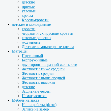
детские
прямые
угловые
кресла
Кресла-кровати
детские и молодежные
кровати
чердаки и 2х ярусные кровати
готовые решения
модульные
Детские компьютерные кресла
Матрацы
Пружинный
Беспружинные
двусторонние: разной жесткости
Жесткость: ниже средней
Жесткость: средняя
Жесткость: выше средней
Жесткость: высокая
детские
Защитные чехлы
Наматрасники
Мебель на заказ
Наши работы (фото)
Запись на замер