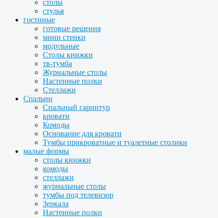
столы
стулья
гостиные
готовые решения
мини стенки
модульные
Столы книжки
тв-тумба
Журнальные столы
Настенные полки
Стеллажи
Спальни
Спальный гарнитур
кровати
Комоды
Основание для кровати
Тумбы прикроватные и туалетные столики
малые формы
столы книжки
комоды
стеллажи
журнальные столы
тумбы под телевизор
Зеркала
Настенные полки