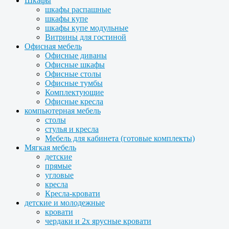
Шкафы
шкафы распашные
шкафы купе
шкафы купе модульные
Витрины для гостиной
Офисная мебель
Офисные диваны
Офисные шкафы
Офисные столы
Офисные тумбы
Комплектующие
Офисные кресла
компьютерная мебель
столы
стулья и кресла
Мебель для кабинета (готовые комплекты)
Мягкая мебель
детские
прямые
угловые
кресла
Кресла-кровати
детские и молодежные
кровати
чердаки и 2х ярусные кровати