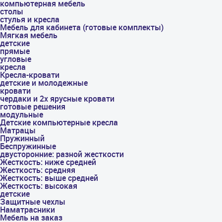
компьютерная мебель
столы
стулья и кресла
Мебель для кабинета (готовые комплекты)
Мягкая мебель
детские
прямые
угловые
кресла
Кресла-кровати
детские и молодежные
кровати
чердаки и 2х ярусные кровати
готовые решения
модульные
Детские компьютерные кресла
Матрацы
Пружинный
Беспружинные
двусторонние: разной жесткости
Жесткость: ниже средней
Жесткость: средняя
Жесткость: выше средней
Жесткость: высокая
детские
Защитные чехлы
Наматрасники
Мебель на заказ