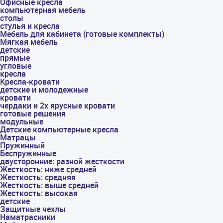
Офисные кресла
компьютерная мебель
столы
стулья и кресла
Мебель для кабинета (готовые комплекты)
Мягкая мебель
детские
прямые
угловые
кресла
Кресла-кровати
детские и молодежные
кровати
чердаки и 2х ярусные кровати
готовые решения
модульные
Детские компьютерные кресла
Матрацы
Пружинный
Беспружинные
двусторонние: разной жесткости
Жесткость: ниже средней
Жесткость: средняя
Жесткость: выше средней
Жесткость: высокая
детские
Защитные чехлы
Наматрасники