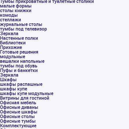
Тумбы прикроватные и туалетные столики
малые формы
столы книжки
комоды
стеллажи
журнальные столы
тумбы под телевизор
Зеркала
Настенные полки
Библиотеки
Прихожие
Готовые решения
модульные
вешалки напольные
тумбы под обувь
Пуфы и банкетки
Зеркала
Шкафы
шкафы распашные
шкафы купе
шкафы купе модульные
Витрины для гостиной
Офисная мебель
Офисные диваны
Офисные шкафы
Офисные столы
Офисные тумбы
Комплектующие