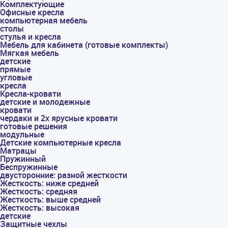
Комплектующие
Офисные кресла
компьютерная мебель
столы
стулья и кресла
Мебель для кабинета (готовые комплекты)
Мягкая мебель
детские
прямые
угловые
кресла
Кресла-кровати
детские и молодежные
кровати
чердаки и 2х ярусные кровати
готовые решения
модульные
Детские компьютерные кресла
Матрацы
Пружинный
Беспружинные
двусторонние: разной жесткости
Жесткость: ниже средней
Жесткость: средняя
Жесткость: выше средней
Жесткость: высокая
детские
Защитные чехлы