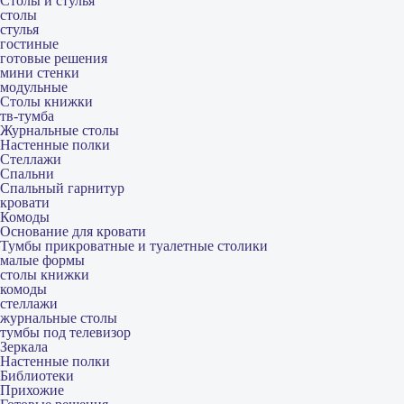
Столы и стулья
столы
стулья
гостиные
готовые решения
мини стенки
модульные
Столы книжки
тв-тумба
Журнальные столы
Настенные полки
Стеллажи
Спальни
Спальный гарнитур
кровати
Комоды
Основание для кровати
Тумбы прикроватные и туалетные столики
малые формы
столы книжки
комоды
стеллажи
журнальные столы
тумбы под телевизор
Зеркала
Настенные полки
Библиотеки
Прихожие