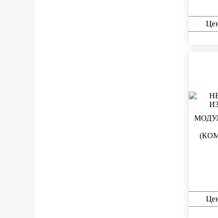
Це
МОДУ
(КО
Це