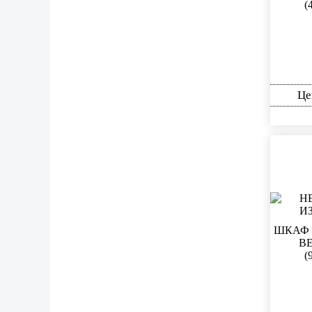
(
Це
ШКАФ 
В
(