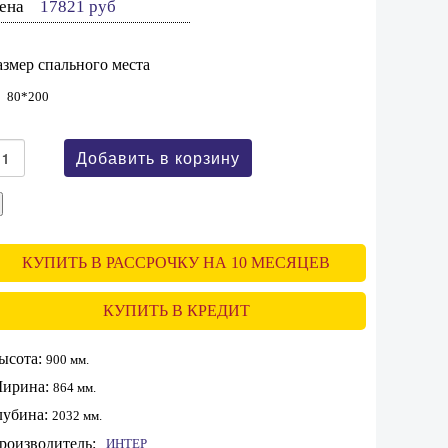
ена
17821 руб
азмер спального места
80*200
КУПИТЬ В РАССРОЧКУ НА 10 МЕСЯЦЕВ
КУПИТЬ В КРЕДИТ
ысота:
900 мм.
ирина:
864 мм.
лубина:
2032 мм.
роизводитель:
ИНТЕР