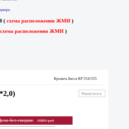
джера.
8 (
схема расположения ЖМИ
)
схема расположения ЖМИ
)
Кровать Басса КР 554/555
*2,0)
Вернуться к:
ена без скидки:
19801 руб