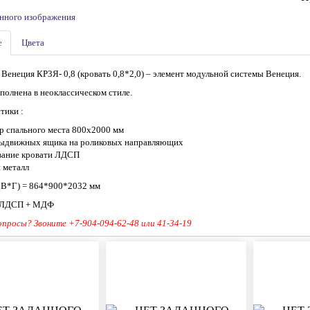
е
Цвета
 Венеция КР3Я- 0,8 (кровать 0,8*2,0) – элемент модульной системы Венеция.
полнена в неоклассическом стиле.
тики :
ер спального места 800х2000 мм
выдвижных ящика на роликовых направляющих
вание кровати ЛДСП
и металл
*В*Г) = 864*900*2032 мм
 ЛДСП + МДФ
опросы? Звоните +7-904-094-62-48 или 41-34-19