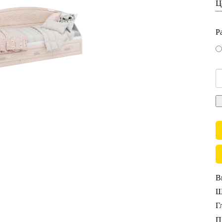
Ц
Р
В
Ш
Г
П