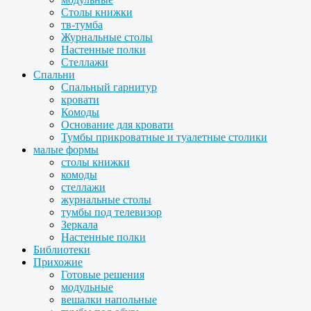
Столы книжки
тв-тумба
Журнальные столы
Настенные полки
Стеллажи
Спальни
Спальный гарнитур
кровати
Комоды
Основание для кровати
Тумбы прикроватные и туалетные столики
малые формы
столы книжки
комоды
стеллажи
журнальные столы
тумбы под телевизор
Зеркала
Настенные полки
Библиотеки
Прихожие
Готовые решения
модульные
вешалки напольные