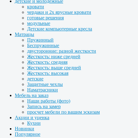
детские и молодежные
кровати
чердаки и 2х ярусные кровати
готовые решения
модульные
Детские компьютерные кресла
Матрацы
Пружинный
Беспружинные
двусторонние: разной жесткости
Жесткость: ниже средней
Жесткость: средняя
Жесткость: выше средней
Жесткость: высокая
детские
Защитные чехлы
Наматрасники
Мебель на заказ
Наши работы (фото)
Запись на замер
просчет мебели по вашим эскизам
Акции и уценка
Кухни
Новинки
Популярное