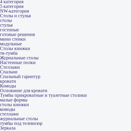
4 категория
5 категория
NW-категория
Столы и стулья
столы
стулья
гостиные
готовые решения
мини стенки
модульные
Столы книжки
тв-тумба
Журнальные столы
Настенные полки
Стеллажи
Спальни
Спальный гарнитур
кровати
Комоды
Основание для кровати
Тумбы прикроватные и туалетные столики
малые формы
столы книжки
комоды
стеллажи
журнальные столы
тумбы под телевизор
Зеркала