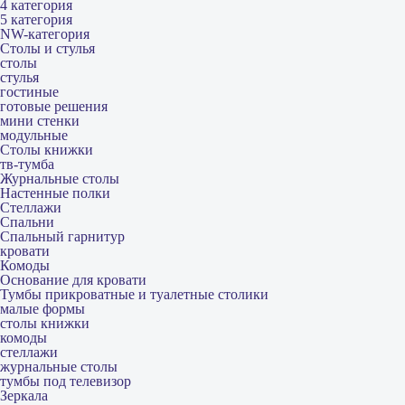
4 категория
5 категория
NW-категория
Столы и стулья
столы
стулья
гостиные
готовые решения
мини стенки
модульные
Столы книжки
тв-тумба
Журнальные столы
Настенные полки
Стеллажи
Спальни
Спальный гарнитур
кровати
Комоды
Основание для кровати
Тумбы прикроватные и туалетные столики
малые формы
столы книжки
комоды
стеллажи
журнальные столы
тумбы под телевизор
Зеркала