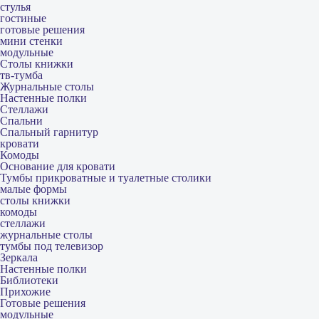
стулья
гостиные
готовые решения
мини стенки
модульные
Столы книжки
тв-тумба
Журнальные столы
Настенные полки
Стеллажи
Спальни
Спальный гарнитур
кровати
Комоды
Основание для кровати
Тумбы прикроватные и туалетные столики
малые формы
столы книжки
комоды
стеллажи
журнальные столы
тумбы под телевизор
Зеркала
Настенные полки
Библиотеки
Прихожие
Готовые решения
модульные