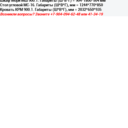
.
Шкаф Мори МШ 900.1
Габариты (Ш*В*Г) = 904*1800*504 мм
Стол угловой МС-16.
Габариты (Ш*В*Г), мм = 1244*770*850
Кровать КРМ 900.1
.
Габариты (Ш*В*Г), мм = 2032*650*935
Возникли вопросы? Звоните +7-904-094-62-48 или 41-34-19