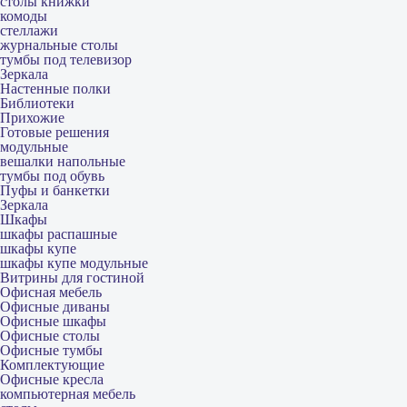
столы книжки
комоды
стеллажи
журнальные столы
тумбы под телевизор
Зеркала
Настенные полки
Библиотеки
Прихожие
Готовые решения
модульные
вешалки напольные
тумбы под обувь
Пуфы и банкетки
Зеркала
Шкафы
шкафы распашные
шкафы купе
шкафы купе модульные
Витрины для гостиной
Офисная мебель
Офисные диваны
Офисные шкафы
Офисные столы
Офисные тумбы
Комплектующие
Офисные кресла
компьютерная мебель