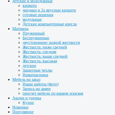
детские и молодежные
кровати
чердаки и 2х ярусные кровати
готовые решения
модульные
Детские компьютерные кресла
Матрацы
Пружинный
Беспружинные
двусторонние: разной жесткости
Жесткость: ниже средней
Жесткость: средняя
Жесткость: выше средней
Жесткость: высокая
детские
Защитные чехлы
Наматрасники
Мебель на заказ
Наши работы (фото)
Запись на замер
просчет мебели по вашим эскизам
Акции и уценка
Кухни
Новинки
Популярное