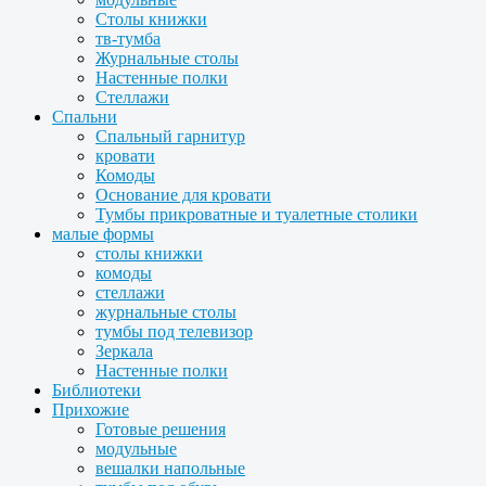
Столы книжки
тв-тумба
Журнальные столы
Настенные полки
Стеллажи
Спальни
Спальный гарнитур
кровати
Комоды
Основание для кровати
Тумбы прикроватные и туалетные столики
малые формы
столы книжки
комоды
стеллажи
журнальные столы
тумбы под телевизор
Зеркала
Настенные полки
Библиотеки
Прихожие
Готовые решения
модульные
вешалки напольные