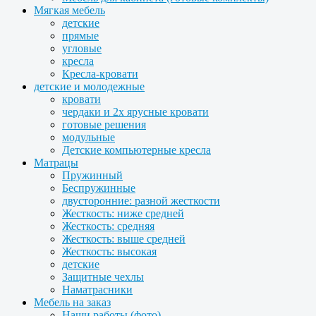
Мягкая мебель
детские
прямые
угловые
кресла
Кресла-кровати
детские и молодежные
кровати
чердаки и 2х ярусные кровати
готовые решения
модульные
Детские компьютерные кресла
Матрацы
Пружинный
Беспружинные
двусторонние: разной жесткости
Жесткость: ниже средней
Жесткость: средняя
Жесткость: выше средней
Жесткость: высокая
детские
Защитные чехлы
Наматрасники
Мебель на заказ
Наши работы (фото)