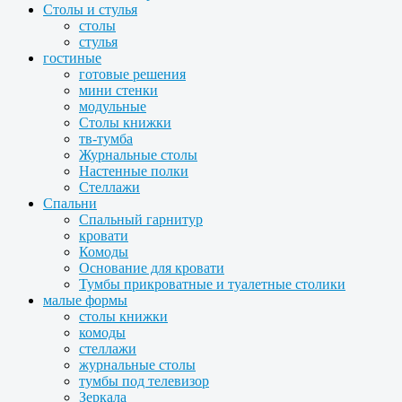
Столы и стулья
столы
стулья
гостиные
готовые решения
мини стенки
модульные
Столы книжки
тв-тумба
Журнальные столы
Настенные полки
Стеллажи
Спальни
Спальный гарнитур
кровати
Комоды
Основание для кровати
Тумбы прикроватные и туалетные столики
малые формы
столы книжки
комоды
стеллажи
журнальные столы
тумбы под телевизор
Зеркала