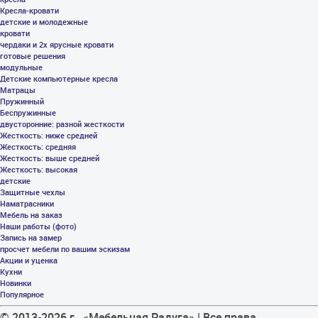
Кресла-кровати
детские и молодежные
кровати
чердаки и 2х ярусные кровати
готовые решения
модульные
Детские компьютерные кресла
Матрацы
Пружинный
Беспружинные
двусторонние: разной жесткости
Жесткость: ниже средней
Жесткость: средняя
Жесткость: выше средней
Жесткость: высокая
детские
Защитные чехлы
Наматрасники
Мебель на заказ
Наши работы (фото)
Запись на замер
просчет мебели по вашим эскизам
Акции и уценка
Кухни
Новинки
Популярное
© 2013-2026 г. «Мебельная Радуга» | Все права