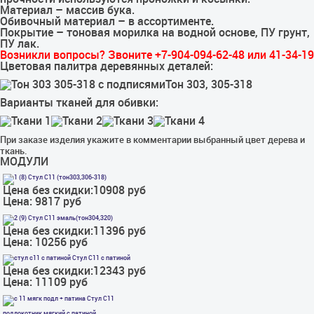
Материал – массив бука.
Обивочный материал – в ассортименте.
Покрытие – тоновая морилка на водной основе, ПУ грунт,
ПУ лак.
Возникли вопросы? Звоните +7-904-094-62-48 или 41-34-19
Цветовая палитра деревянных деталей:
Тон 303, 305-318
Варианты тканей для обивки:
При заказе изделия укажите в комментарии выбранный цвет дерева и
ткань.
МОДУЛИ
Стул С11 (тон303,306-318)
Цена без скидки:
10908 руб
Цена:
9817 руб
Стул С11 эмаль(тон304,320)
Цена без скидки:
11396 руб
Цена:
10256 руб
Стул С11 с патиной
Цена без скидки:
12343 руб
Цена:
11109 руб
Стул С11
подлокотник мягкий с патиной