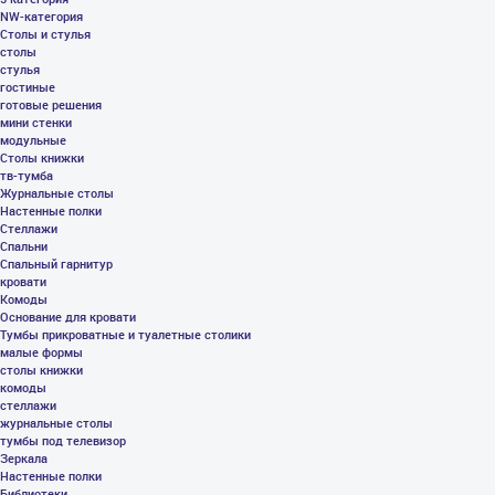
NW-категория
Столы и стулья
столы
стулья
гостиные
готовые решения
мини стенки
модульные
Столы книжки
тв-тумба
Журнальные столы
Настенные полки
Стеллажи
Спальни
Спальный гарнитур
кровати
Комоды
Основание для кровати
Тумбы прикроватные и туалетные столики
малые формы
столы книжки
комоды
стеллажи
журнальные столы
тумбы под телевизор
Зеркала
Настенные полки
Библиотеки