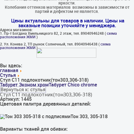
яркости.
Колебания оттенков материалов​ ​ возможны в зависимости от
партий и дефектом не является.
Цены актуальны для товаров в наличии. Цены на
заказные позиции уточняйте у менеджера.
Адреса магазинов:
1. Пр-т Богдана Хмельницкого 82, 2 этаж, тел. 89040946248 (
схема
расположения ЖМИ
)
2. Ул. Конева 2, ТП рынок Солнечный, тел. 89040946438 (
схема
расположения ЖМИ
)
Вы здесь:
главная
Стулья
Стул С11 подлокотник(тон303,306-318)
Табурет Эконом хром
Табурет Chico chrome
Вернуться к: стулья
Стул С11 подлокотник(тон303,306-318)
Артикул: 1445
Цветовая палитра деревянных деталей:
Тон 303, 305-318
Варианты тканей для обивки: