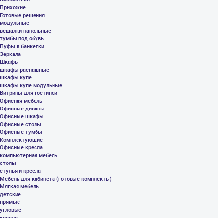
Прихожие
Готовые решения
модульные
вешалки напольные
тумбы под обувь
Пуфы и банкетки
Зеркала
Шкафы
шкафы распашные
шкафы купе
шкафы купе модульные
Витрины для гостиной
Офисная мебель
Офисные диваны
Офисные шкафы
Офисные столы
Офисные тумбы
Комплектующие
Офисные кресла
компьютерная мебель
столы
стулья и кресла
Мебель для кабинета (готовые комплекты)
Мягкая мебель
детские
прямые
угловые
кресла