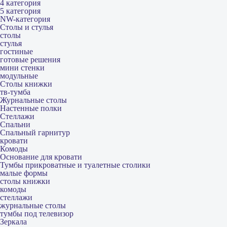
4 категория
5 категория
NW-категория
Столы и стулья
столы
стулья
гостиные
готовые решения
мини стенки
модульные
Столы книжки
тв-тумба
Журнальные столы
Настенные полки
Стеллажи
Спальни
Спальный гарнитур
кровати
Комоды
Основание для кровати
Тумбы прикроватные и туалетные столики
малые формы
столы книжки
комоды
стеллажи
журнальные столы
тумбы под телевизор
Зеркала