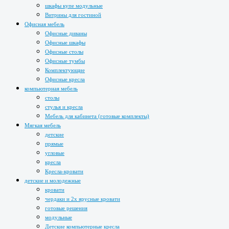
шкафы купе модульные
Витрины для гостиной
Офисная мебель
Офисные диваны
Офисные шкафы
Офисные столы
Офисные тумбы
Комплектующие
Офисные кресла
компьютерная мебель
столы
стулья и кресла
Мебель для кабинета (готовые комплекты)
Мягкая мебель
детские
прямые
угловые
кресла
Кресла-кровати
детские и молодежные
кровати
чердаки и 2х ярусные кровати
готовые решения
модульные
Детские компьютерные кресла