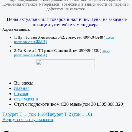
Колебания оттенков материалов​ ​ возможны в зависимости от партий и
дефектом не является.
Цены актуальны для товаров в наличии. Цены на заказные
позиции уточняйте у менеджера.
Адреса магазинов:
1. Пр-т Богдана Хмельницкого 82, 2 этаж, тел. 89040946248 (
схема
расположения ЖМИ
)
2. Ул. Конева 2, ТП рынок Солнечный, тел. 89040946438 (
схема
расположения ЖМИ
)
Вы здесь:
главная
Стулья
стул массив
Стул с подлокотником С20 эмаль(тон 304,305,308,320)
Табурет Т-1 (тон 1-10)
Табурет Т-2 (тон 1-10)
Вернуться к: стул массив