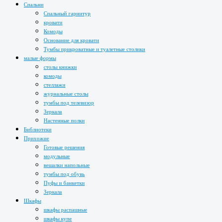
Спальни
Спальный гарнитур
кровати
Комоды
Основание для кровати
Тумбы прикроватные и туалетные столики
малые формы
столы книжки
комоды
стеллажи
журнальные столы
тумбы под телевизор
Зеркала
Настенные полки
Библиотеки
Прихожие
Готовые решения
модульные
вешалки напольные
тумбы под обувь
Пуфы и банкетки
Зеркала
Шкафы
шкафы распашные
шкафы купе