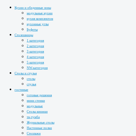
Кухни и обеденные зоны
модульные кухни
кухня комплектом
кухонные углы
Буфеты
Столешницы
1 категория
2 категория
3 категория
4 категория
5 категория
NW-категория
Столы и стулья
столы
стулья
гостиные
готовые решения
мини стенки
модульные
Столы книжки
тв-тумба
Журнальные столы
Настенные полки
Стеллажи