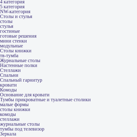
4 категория
5 категория
NW-категория
Столы и стулья
столы
стулья
гостиные
готовые решения
мини стенки
модульные
Столы книжки
тв-тумба
Журнальные столы
Настенные полки
Стеллажи
Спальни
Спальный гарнитур
кровати
Комоды
Основание для кровати
Тумбы прикроватные и туалетные столики
малые формы
столы книжки
комоды
стеллажи
журнальные столы
тумбы под телевизор
Зеркала