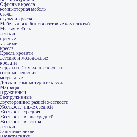
Офисные кресла
компьютерная мебель
столы
стулья и кресла
Мебель для кабинета (готовые комплекты)
Мягкая мебель
детские
прямые
угловые
кресла
Кресла-кровати
детские и молодежные
кровати
чердаки и 2х ярусные кровати
готовые решения
модульные
Детские компьютерные кресла
Матрацы
Пружинный
Беспружинные
двусторонние: разной жесткости
Жесткость: ниже средней
Жесткость: средняя
Жесткость: выше средней
Жесткость: высокая
детские
Защитные чехлы
Наматрасники