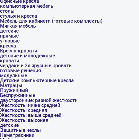
Офисные кресла
компьютерная мебель
столы
стулья и кресла
Мебель для кабинета (готовые комплекты)
Мягкая мебель
детские
прямые
угловые
кресла
Кресла-кровати
детские и молодежные
кровати
чердаки и 2х ярусные кровати
готовые решения
модульные
Детские компьютерные кресла
Матрацы
Пружинный
Беспружинные
двусторонние: разной жесткости
Жесткость: ниже средней
Жесткость: средняя
Жесткость: выше средней
Жесткость: высокая
детские
Защитные чехлы
Наматрасники