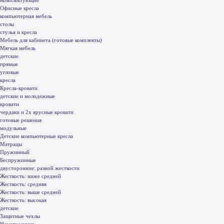
Офисные кресла
компьютерная мебель
столы
стулья и кресла
Мебель для кабинета (готовые комплекты)
Мягкая мебель
детские
прямые
угловые
кресла
Кресла-кровати
детские и молодежные
кровати
чердаки и 2х ярусные кровати
готовые решения
модульные
Детские компьютерные кресла
Матрацы
Пружинный
Беспружинные
двусторонние: разной жесткости
Жесткость: ниже средней
Жесткость: средняя
Жесткость: выше средней
Жесткость: высокая
детские
Защитные чехлы
Наматрасники