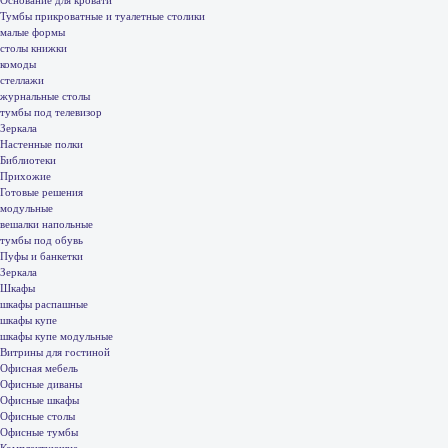
Тумбы прикроватные и туалетные столики
малые формы
столы книжки
комоды
стеллажи
журнальные столы
тумбы под телевизор
Зеркала
Настенные полки
Библиотеки
Прихожие
Готовые решения
модульные
вешалки напольные
тумбы под обувь
Пуфы и банкетки
Зеркала
Шкафы
шкафы распашные
шкафы купе
шкафы купе модульные
Витрины для гостиной
Офисная мебель
Офисные диваны
Офисные шкафы
Офисные столы
Офисные тумбы
Комплектующие