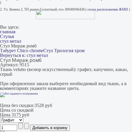
)
2. Ул. Конева 2, ТП рынок Солнечный, тел. 89040946438 (
схема расположения ЖМИ
)
Вы здесь:
главная
Стулья
стул метал
Стул Мираж ромб
Табурет Chico chrome
Стул Трилогия хром
Вернуться к: стул метал
Стул Мираж ромб
Артикул: 9515
Ткань velutto (велюр искусственный): графит, капучино, какао,
серый
При оформлении заказа выберите необходимый вид ткани, а в
комментариях укажите название цвета.
Цена без скидки:
3528 руб
Цена со скидкой
Цена
3175 руб