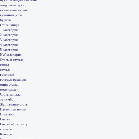
модульные кухни
кухня комплектом
кухонные углы
Буфеты
Столешницы
1 категория
2 категория
3 категория
4 категория
5 категория
NW-категория
Столы и стулья
столы
стулья
гостиные
готовые решения
мини стенки
модульные
Столы книжки
тв-тумба
Журнальные столы
Настенные полки
Стеллажи
Спальни
Спальный гарнитур
кровати
Комоды
Основание для кровати