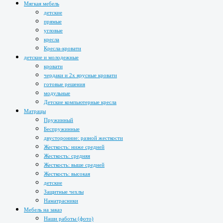
Мягкая мебель
детские
прямые
угловые
кресла
Кресла-кровати
детские и молодежные
кровати
чердаки и 2х ярусные кровати
готовые решения
модульные
Детские компьютерные кресла
Матрацы
Пружинный
Беспружинные
двусторонние: разной жесткости
Жесткость: ниже средней
Жесткость: средняя
Жесткость: выше средней
Жесткость: высокая
детские
Защитные чехлы
Наматрасники
Мебель на заказ
Наши работы (фото)