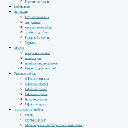
Настенные полки
Библиотеки
Прихожие
Готовые решения
модульные
вешалки напольные
тумбы под обувь
Пуфы и банкетки
Зеркала
Шкафы
шкафы распашные
шкафы купе
шкафы купе модульные
Витрины для гостиной
Офисная мебель
Офисные диваны
Офисные шкафы
Офисные столы
Офисные тумбы
Комплектующие
Офисные кресла
компьютерная мебель
столы
стулья и кресла
Мебель для кабинета (готовые комплекты)