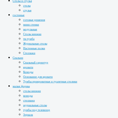
Столы и стулья
столы
стулья
гостиные
готовые решения
мини стенки
модульные
Столы книжки
тв-тумба
Журнальные столы
Настенные полки
Стеллажи
Спальни
Спальный гарнитур
кровати
Комоды
Основание для кровати
Тумбы прикроватные и туалетные столики
малые формы
столы книжки
комоды
стеллажи
журнальные столы
тумбы под телевизор
Зеркала