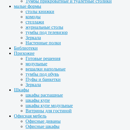
Тумбы прикроватные и туалетные столики
малые формы
столы книжки
комоды
стеллажи
журнальные столы
тумбы под телевизор
Зеркала
Настенные полки
Библиотеки
Прихожие
Готовые решения
модульные
вешалки напольные
тумбы под обувь
Пуфы и банкетки
Зеркала
Шкафы
шкафы распашные
шкафы купе
шкафы купе модульные
Витрины для гостиной
Офисная мебель
Офисные диваны
Офисные шкафы