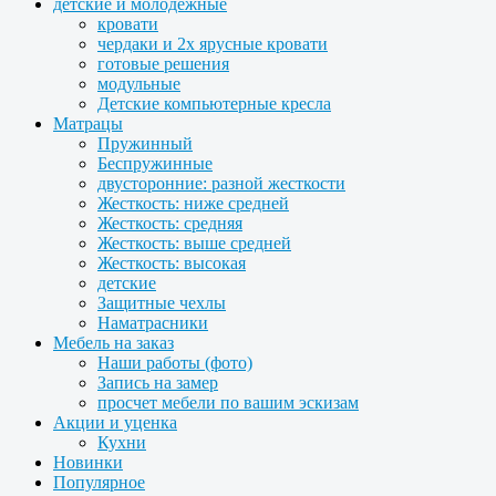
детские и молодежные
кровати
чердаки и 2х ярусные кровати
готовые решения
модульные
Детские компьютерные кресла
Матрацы
Пружинный
Беспружинные
двусторонние: разной жесткости
Жесткость: ниже средней
Жесткость: средняя
Жесткость: выше средней
Жесткость: высокая
детские
Защитные чехлы
Наматрасники
Мебель на заказ
Наши работы (фото)
Запись на замер
просчет мебели по вашим эскизам
Акции и уценка
Кухни
Новинки
Популярное