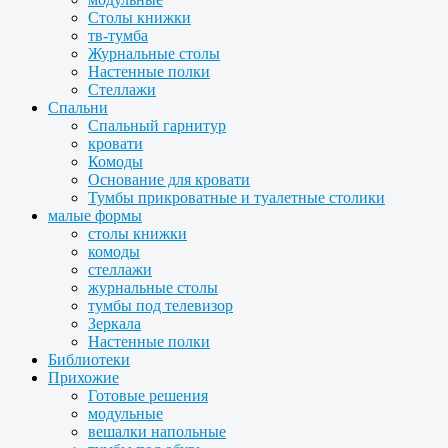
Столы книжки
тв-тумба
Журнальные столы
Настенные полки
Стеллажи
Спальни
Спальный гарнитур
кровати
Комоды
Основание для кровати
Тумбы прикроватные и туалетные столики
малые формы
столы книжки
комоды
стеллажи
журнальные столы
тумбы под телевизор
Зеркала
Настенные полки
Библиотеки
Прихожие
Готовые решения
модульные
вешалки напольные