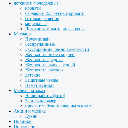
детские и молодежные
кровати
чердаки и 2х ярусные кровати
готовые решения
модульные
Детские компьютерные кресла
Матрацы
Пружинный
Беспружинные
двусторонние: разной жесткости
Жесткость: ниже средней
Жесткость: средняя
Жесткость: выше средней
Жесткость: высокая
детские
Защитные чехлы
Наматрасники
Мебель на заказ
Наши работы (фото)
Запись на замер
просчет мебели по вашим эскизам
Акции и уценка
Кухни
Новинки
Популярное