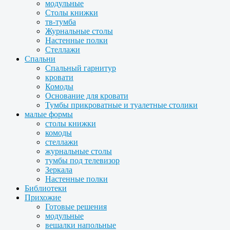
модульные
Столы книжки
тв-тумба
Журнальные столы
Настенные полки
Стеллажи
Спальни
Спальный гарнитур
кровати
Комоды
Основание для кровати
Тумбы прикроватные и туалетные столики
малые формы
столы книжки
комоды
стеллажи
журнальные столы
тумбы под телевизор
Зеркала
Настенные полки
Библиотеки
Прихожие
Готовые решения
модульные
вешалки напольные