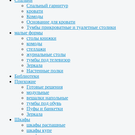
Спальни
Спальный гарнитур
кровати
Комоды
Основание для кровати
Тумбы прикроватные и туалетные столики
малые формы
столы книжки
комоды
стеллажи
журнальные столы
тумбы под телевизор
Зеркала
Настенные полки
Библиотеки
Прихожие
Готовые решения
модульные
вешалки напольные
тумбы под обувь
Пуфы и банкетки
Зеркала
Шкафы
шкафы распашные
шкафы купе