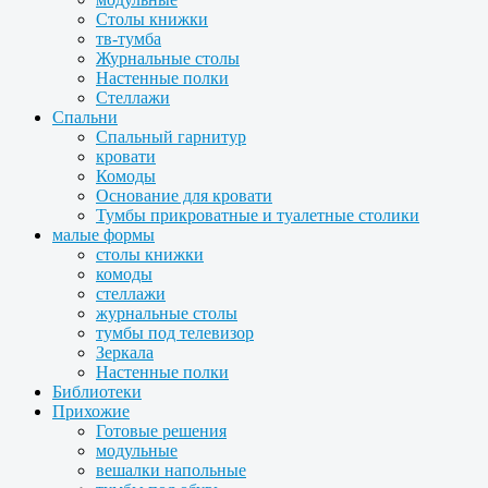
Столы книжки
тв-тумба
Журнальные столы
Настенные полки
Стеллажи
Спальни
Спальный гарнитур
кровати
Комоды
Основание для кровати
Тумбы прикроватные и туалетные столики
малые формы
столы книжки
комоды
стеллажи
журнальные столы
тумбы под телевизор
Зеркала
Настенные полки
Библиотеки
Прихожие
Готовые решения
модульные
вешалки напольные