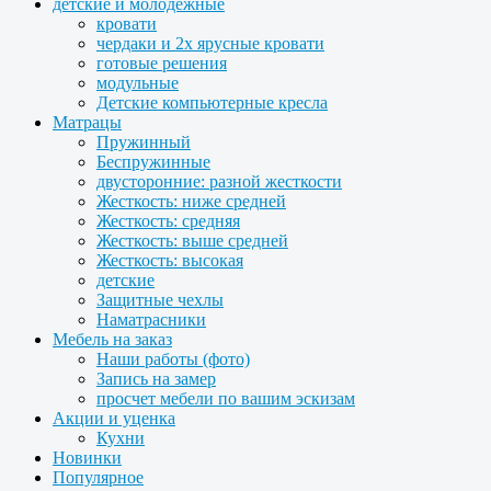
детские и молодежные
кровати
чердаки и 2х ярусные кровати
готовые решения
модульные
Детские компьютерные кресла
Матрацы
Пружинный
Беспружинные
двусторонние: разной жесткости
Жесткость: ниже средней
Жесткость: средняя
Жесткость: выше средней
Жесткость: высокая
детские
Защитные чехлы
Наматрасники
Мебель на заказ
Наши работы (фото)
Запись на замер
просчет мебели по вашим эскизам
Акции и уценка
Кухни
Новинки
Популярное