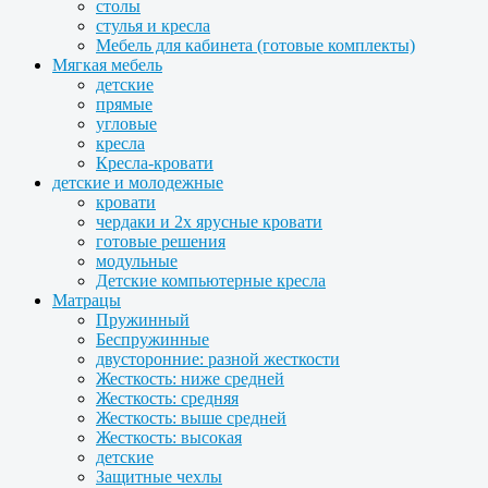
столы
стулья и кресла
Мебель для кабинета (готовые комплекты)
Мягкая мебель
детские
прямые
угловые
кресла
Кресла-кровати
детские и молодежные
кровати
чердаки и 2х ярусные кровати
готовые решения
модульные
Детские компьютерные кресла
Матрацы
Пружинный
Беспружинные
двусторонние: разной жесткости
Жесткость: ниже средней
Жесткость: средняя
Жесткость: выше средней
Жесткость: высокая
детские
Защитные чехлы