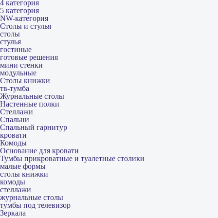
4 категория
5 категория
NW-категория
Столы и стулья
столы
стулья
гостиные
готовые решения
мини стенки
модульные
Столы книжки
тв-тумба
Журнальные столы
Настенные полки
Стеллажи
Спальни
Спальный гарнитур
кровати
Комоды
Основание для кровати
Тумбы прикроватные и туалетные столики
малые формы
столы книжки
комоды
стеллажи
журнальные столы
тумбы под телевизор
Зеркала