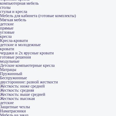
компьютерная мебель
столы
стулья и кресла
Мебель для кабинета (готовые комплекты)
Мягкая мебель
детские
прямые
угловые
кресла
Кресла-кровати
детские и молодежные
кровати
чердаки и 2х ярусные кровати
готовые решения
модульные
Детские компьютерные кресла
Матрацы
Пружинный
Беспружинные
двусторонние: разной жесткости
Жесткость: ниже средней
Жесткость: средняя
Жесткость: выше средней
Жесткость: высокая
детские
Защитные чехлы
Наматрасники
Мебель на заказ