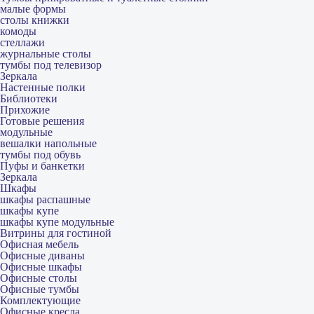
малые формы
столы книжки
комоды
стеллажи
журнальные столы
тумбы под телевизор
Зеркала
Настенные полки
Библиотеки
Прихожие
Готовые решения
модульные
вешалки напольные
тумбы под обувь
Пуфы и банкетки
Зеркала
Шкафы
шкафы распашные
шкафы купе
шкафы купе модульные
Витрины для гостиной
Офисная мебель
Офисные диваны
Офисные шкафы
Офисные столы
Офисные тумбы
Комплектующие
Офисные кресла