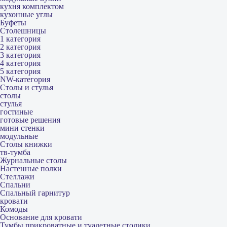
кухня комплектом
кухонные углы
Буфеты
Столешницы
1 категория
2 категория
3 категория
4 категория
5 категория
NW-категория
Столы и стулья
столы
стулья
гостиные
готовые решения
мини стенки
модульные
Столы книжки
тв-тумба
Журнальные столы
Настенные полки
Стеллажи
Спальни
Спальный гарнитур
кровати
Комоды
Основание для кровати
Тумбы прикроватные и туалетные столики