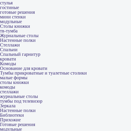
стулья
гостиные
готовые решения
мини стенки
модульные
Столы книжки
тв-тумба
Журнальные столы
Настенные полки
Стеллажи
Спальни
Спальный гарнитур
кровати
Комоды
Основание для кровати
Тумбы прикроватные и туалетные столики
малые формы
столы книжки
комоды
стеллажи
журнальные столы
тумбы под телевизор
Зеркала
Настенные полки
Библиотеки
Прихожие
Готовые решения
модульные