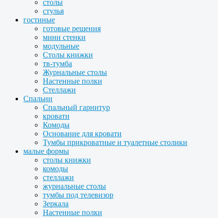
столы
стулья
гостиные
готовые решения
мини стенки
модульные
Столы книжки
тв-тумба
Журнальные столы
Настенные полки
Стеллажи
Спальни
Спальный гарнитур
кровати
Комоды
Основание для кровати
Тумбы прикроватные и туалетные столики
малые формы
столы книжки
комоды
стеллажи
журнальные столы
тумбы под телевизор
Зеркала
Настенные полки