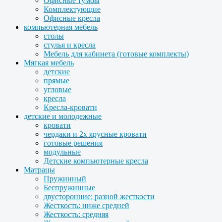
Офисные тумбы
Комплектующие
Офисные кресла
компьютерная мебель
столы
стулья и кресла
Мебель для кабинета (готовые комплекты)
Мягкая мебель
детские
прямые
угловые
кресла
Кресла-кровати
детские и молодежные
кровати
чердаки и 2х ярусные кровати
готовые решения
модульные
Детские компьютерные кресла
Матрацы
Пружинный
Беспружинные
двусторонние: разной жесткости
Жесткость: ниже средней
Жесткость: средняя