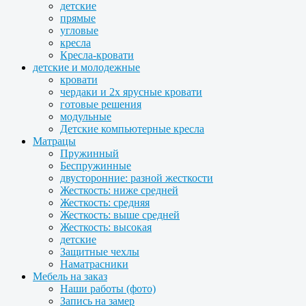
детские
прямые
угловые
кресла
Кресла-кровати
детские и молодежные
кровати
чердаки и 2х ярусные кровати
готовые решения
модульные
Детские компьютерные кресла
Матрацы
Пружинный
Беспружинные
двусторонние: разной жесткости
Жесткость: ниже средней
Жесткость: средняя
Жесткость: выше средней
Жесткость: высокая
детские
Защитные чехлы
Наматрасники
Мебель на заказ
Наши работы (фото)
Запись на замер