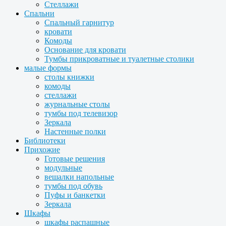
Стеллажи
Спальни
Спальный гарнитур
кровати
Комоды
Основание для кровати
Тумбы прикроватные и туалетные столики
малые формы
столы книжки
комоды
стеллажи
журнальные столы
тумбы под телевизор
Зеркала
Настенные полки
Библиотеки
Прихожие
Готовые решения
модульные
вешалки напольные
тумбы под обувь
Пуфы и банкетки
Зеркала
Шкафы
шкафы распашные