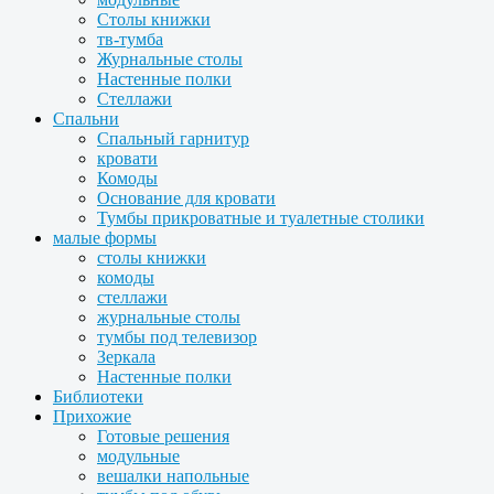
Столы книжки
тв-тумба
Журнальные столы
Настенные полки
Стеллажи
Спальни
Спальный гарнитур
кровати
Комоды
Основание для кровати
Тумбы прикроватные и туалетные столики
малые формы
столы книжки
комоды
стеллажи
журнальные столы
тумбы под телевизор
Зеркала
Настенные полки
Библиотеки
Прихожие
Готовые решения
модульные
вешалки напольные