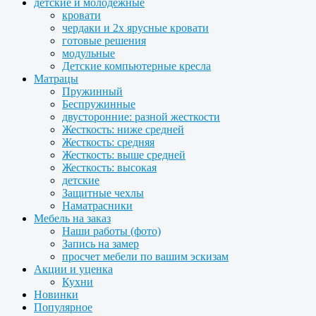
детские и молодежные
кровати
чердаки и 2х ярусные кровати
готовые решения
модульные
Детские компьютерные кресла
Матрацы
Пружинный
Беспружинные
двусторонние: разной жесткости
Жесткость: ниже средней
Жесткость: средняя
Жесткость: выше средней
Жесткость: высокая
детские
Защитные чехлы
Наматрасники
Мебель на заказ
Наши работы (фото)
Запись на замер
просчет мебели по вашим эскизам
Акции и уценка
Кухни
Новинки
Популярное