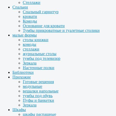
Стеллажи
Спальни
Спальный гарнитур
кровати
Комоды
Основание для кровати
Тумбы прикроватные и туалетные столики
малые формы
столы книжки
комоды
стеллажи
журнальные столы
тумбы под телевизор
Зеркала
Настенные полки
Библиотеки
Прихожие
Готовые решения
модульные
вешалки напольные
тумбы под обувь
Пуфы и банкетки
Зеркала
Шкафы
шкафы распашные