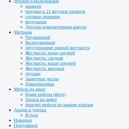
детские и молодежные
кровати
чердаки и 2х ярусные кровати
готовые решения
модульные
Детские компьютерные кресла
Матрацы
Пружинный
Беспружинные
двусторонние: разной жесткости
Жесткость: ниже средней
Жесткость: средняя
Жесткость: выше средней
Жесткость: высокая
детские
Защитные чехлы
Наматрасники
Мебель на заказ
Наши работы (фото)
Запись на замер
просчет мебели по вашим эскизам
Акции и уценка
Кухни
Новинки
Популярное