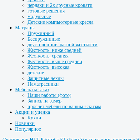
чердаки и 2х ярусные кровати
готовые решения
модульные
Детские компьютерные кресла
Матрацы
Пружинный
Беспружинные
двусторонние: разной жесткости
Жесткость: ниже средней
Жесткость: средняя
Жесткость: выше средней
Жесткость: высокая
детские
Защитные чехлы
Наматрасники
Мебель на заказ
Наши работы (фото)
Запись на замер
просчет мебели по вашим эскизам
Акции и уценка
Кухни
Новинки
Популярное
Светильник HLT Prismatic FT (белый) к спальному гарнитуру 