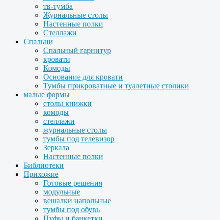
тв-тумба
Журнальные столы
Настенные полки
Стеллажи
Спальни
Спальный гарнитур
кровати
Комоды
Основание для кровати
Тумбы прикроватные и туалетные столики
малые формы
столы книжки
комоды
стеллажи
журнальные столы
тумбы под телевизор
Зеркала
Настенные полки
Библиотеки
Прихожие
Готовые решения
модульные
вешалки напольные
тумбы под обувь
Пуфы и банкетки