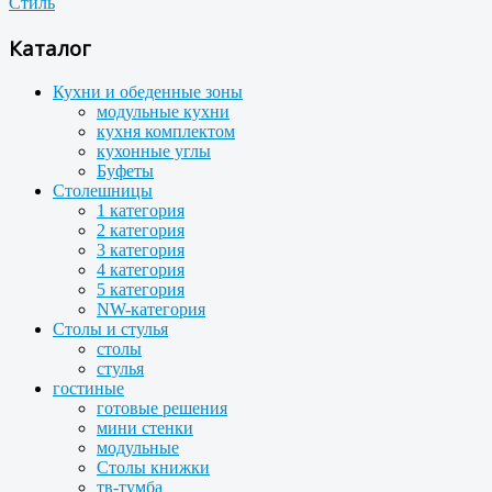
Стиль
Каталог
Кухни и обеденные зоны
модульные кухни
кухня комплектом
кухонные углы
Буфеты
Столешницы
1 категория
2 категория
3 категория
4 категория
5 категория
NW-категория
Столы и стулья
столы
стулья
гостиные
готовые решения
мини стенки
модульные
Столы книжки
тв-тумба