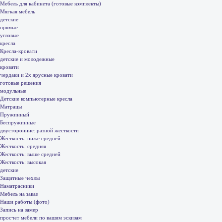
Мебель для кабинета (готовые комплекты)
Мягкая мебель
детские
прямые
угловые
кресла
Кресла-кровати
детские и молодежные
кровати
чердаки и 2х ярусные кровати
готовые решения
модульные
Детские компьютерные кресла
Матрацы
Пружинный
Беспружинные
двусторонние: разной жесткости
Жесткость: ниже средней
Жесткость: средняя
Жесткость: выше средней
Жесткость: высокая
детские
Защитные чехлы
Наматрасники
Мебель на заказ
Наши работы (фото)
Запись на замер
просчет мебели по вашим эскизам