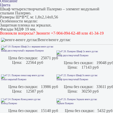
Описание
Цвета
Шкаф четырехстворчатый Палермо – элемент модульной
спальни Палермо.
Размеры Ш*В*Г, м: 1,8х2,14х0,56
Особенности модели:
Защитная пленка на зеркалах.
Фасады МДФ 19 мм.
Возникли вопросы? Звоните +7-904-094-62-48 или 41-34-19
Венге/венге дуглас
Шкаф двухстворчатый с ящиками Палермо
Шкаф двухстворчатый Палермо
Цена без скидки:
25071 руб
Цена:
22564 руб
Цена без скидки:
19048 ру
Цена:
17143 руб
Пенал закрытый Палермо
Шкаф трехстворчатый Палермо
Цена без скидки:
13986 руб
Цена без скидки:
33611 ру
Цена:
12587 руб
Цена:
30250 руб
Комод Палермо
Зеркало Палермо
Цена без скидки:
15140 руб
Цена без скидки:
5432 руб