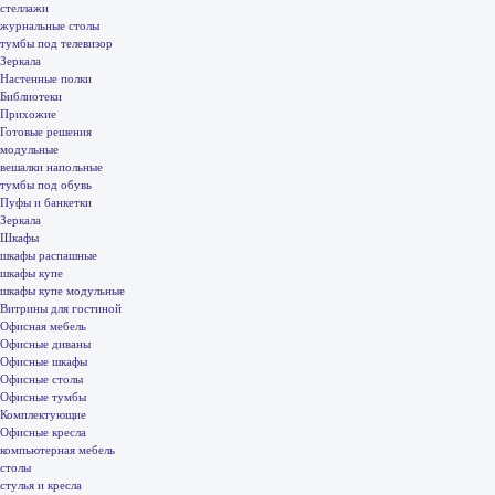
стеллажи
журнальные столы
тумбы под телевизор
Зеркала
Настенные полки
Библиотеки
Прихожие
Готовые решения
модульные
вешалки напольные
тумбы под обувь
Пуфы и банкетки
Зеркала
Шкафы
шкафы распашные
шкафы купе
шкафы купе модульные
Витрины для гостиной
Офисная мебель
Офисные диваны
Офисные шкафы
Офисные столы
Офисные тумбы
Комплектующие
Офисные кресла
компьютерная мебель
столы
стулья и кресла