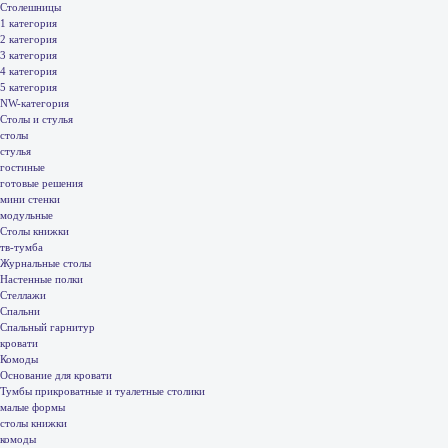
Столешницы
1 категория
2 категория
3 категория
4 категория
5 категория
NW-категория
Столы и стулья
столы
стулья
гостиные
готовые решения
мини стенки
модульные
Столы книжки
тв-тумба
Журнальные столы
Настенные полки
Стеллажи
Спальни
Спальный гарнитур
кровати
Комоды
Основание для кровати
Тумбы прикроватные и туалетные столики
малые формы
столы книжки
комоды