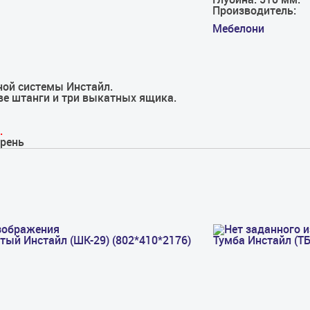
Производитель:
Мебелони
ной системы Инстайл.
е штанги и три выкатных ящика.
.
грень
ый Инстайл (ШК-29) (802*410*2176)
Тумба Инстайл (ТБ