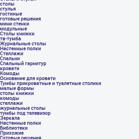
столы
стулья
гостиные
готовые решения
мини стенки
модульные
Столы книжки
тв-тумба
Журнальные столы
Настенные полки
Стеллажи
Спальни
Спальный гарнитур
кровати
Комоды
Основание для кровати
Тумбы прикроватные и туалетные столики
малые формы
столы книжки
комоды
стеллажи
журнальные столы
тумбы под телевизор
Зеркала
Настенные полки
Библиотеки
Прихожие
Готовые решения