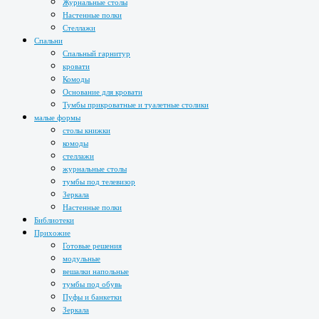
Журнальные столы
Настенные полки
Стеллажи
Спальни
Спальный гарнитур
кровати
Комоды
Основание для кровати
Тумбы прикроватные и туалетные столики
малые формы
столы книжки
комоды
стеллажи
журнальные столы
тумбы под телевизор
Зеркала
Настенные полки
Библиотеки
Прихожие
Готовые решения
модульные
вешалки напольные
тумбы под обувь
Пуфы и банкетки
Зеркала