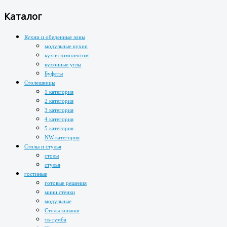
Каталог
Кухни и обеденные зоны
модульные кухни
кухня комплектом
кухонные углы
Буфеты
Столешницы
1 категория
2 категория
3 категория
4 категория
5 категория
NW-категория
Столы и стулья
столы
стулья
гостиные
готовые решения
мини стенки
модульные
Столы книжки
тв-тумба