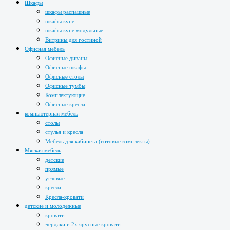
Шкафы
шкафы распашные
шкафы купе
шкафы купе модульные
Витрины для гостиной
Офисная мебель
Офисные диваны
Офисные шкафы
Офисные столы
Офисные тумбы
Комплектующие
Офисные кресла
компьютерная мебель
столы
стулья и кресла
Мебель для кабинета (готовые комплекты)
Мягкая мебель
детские
прямые
угловые
кресла
Кресла-кровати
детские и молодежные
кровати
чердаки и 2х ярусные кровати