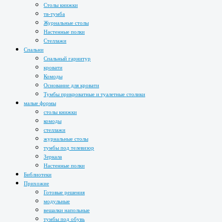
Столы книжки
тв-тумба
Журнальные столы
Настенные полки
Стеллажи
Спальни
Спальный гарнитур
кровати
Комоды
Основание для кровати
Тумбы прикроватные и туалетные столики
малые формы
столы книжки
комоды
стеллажи
журнальные столы
тумбы под телевизор
Зеркала
Настенные полки
Библиотеки
Прихожие
Готовые решения
модульные
вешалки напольные
тумбы под обувь