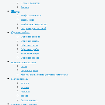
Пуфы и банкетки
Зеркала
Шкафы
шкафы распашные
шкафы купе
шкафы купе модульные
Витрины для гостиной
Офисная мебель
Офисные диваны
Офисные шкафы
Офисные столы
Офисные тумбы
Комплектующие
Офисные кресла
компьютерная мебель
столы
стулья и кресла
Мебель для кабинета (готовые комплекты)
Мягкая мебель
детские
прямые
угловые
кресла
Кресла-кровати
детские и молодежные