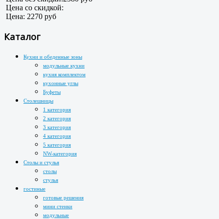
Цена со скидкой:
Цена:
2270 руб
Каталог
Кухни и обеденные зоны
модульные кухни
кухня комплектом
кухонные углы
Буфеты
Столешницы
1 категория
2 категория
3 категория
4 категория
5 категория
NW-категория
Столы и стулья
столы
стулья
гостиные
готовые решения
мини стенки
модульные