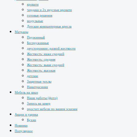
кровати
чердаки и 2х ярусные кровати
готовые решения
модульные
Детские компьютерные кресла
Матрацы
Пружинный
Беспружинные
двусторонние: разной жесткости
Жесткость: ниже средней
Жесткость: средняя
Жесткость: выше средней
Жесткость: высокая
детские
Защитные чехлы
Наматрасники
Мебель на заказ
Наши работы (фото)
Запись на замер
просчет мебели по вашим эскизам
Акции и уценка
Кухни
Новинки
Популярное